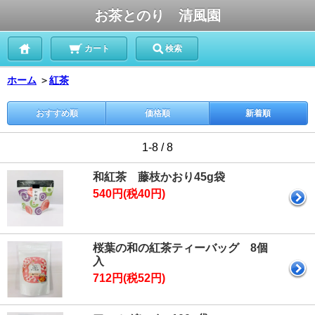
お茶とのり 清風園
カート
検索
ホーム
＞
紅茶
おすすめ順
価格順
新着順
1-8 / 8
和紅茶 藤枝かおり45g袋
540円(税40円)
桜葉の和の紅茶ティーバッグ 8個
入
712円(税52円)