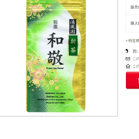
販売
購入
» 特定
買
こ
こ