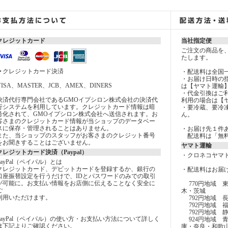
クレジットカード
当社指定便
ご注文の商品を
たします。
▶クレジットカード決済
・配送料は全国一
・お届け日時の
VISA、MASTER、JCB、AMEX、DINERS
は【ヤマト運輸
・代金引換はご
決済代行専門会社であるGMOイプシロン株式会社の決済代
利用の場合は【
行システムを利用しています。クレジットカード情報は暗
・要冷蔵、要冷
号化されて、GMOイプシロン株式会社へ送信されます。お
ん。
客さまのクレジットカード情報が当ショップのデータベー
スに保存・管理されることはありません。
・お届け先１件あ
また、当ショップのスタッフがお客さまのクレジット番号
配送料は「無料
をお聞きすることはございません。
ヤマト運輸
クレジットカード決済（Paypal）
・クロネコヤマ
PayPal（ペイパル）とは
クレジットカード、デビットカードを登録するか、銀行の
・配送料はお届
口座振替設定を行うだけで、IDとパスワードのみでの取引
が可能に。お支払い情報をお店側に伝えることなく安全に
770円地域 
ご
木・茨城
利用いただけます。
792円地域 
792円地域 
792円地域 
PayPal（ペイパル）の使い方・お支払い方法について詳しく
924円地域 
は下記よりご確認ください。
庫・奈良・和歌