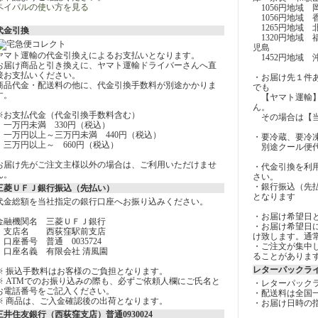
ペイパルの使い方を見る
1056円地域 
1056円地域 
1265円地域 
代金引換
1320円地域
児島
ヤマト運輸の代金引換えによるお支払いとなります。
1452円地域 
お届け商品と引き換えに、ヤマト運輸ドライバーさんへ直
接お支払いください。
・お届け先１件あ
商品代金・配送料の他に、代金引換手数料が別途かかりま
でも
す。
【ヤマト運輸】
ん。
※お支払代金（代金引換手数料含む）
その場合は【当
一万円未満 330円（税込）
一万円以上～三万円未満 440円（税込）
・要冷蔵、要冷
三万円以上～ 660円（税込）
別途クール便代
お届け先がご注文主様以外の場合は、ご利用いただけませ
・代金引換を利
ん。
さい。
・銀行振込（先
三菱ＵＦＪ銀行振込（先払い）
となります
代金総額を当社指定の銀行口座へお振り込みください。
・お届け希望日
金融機関名 三菱ＵＦＪ銀行
・お届け希望日に
支店名 西荻窪駅前支店
け致します。通
口座番号 普通 0035724
・ご注文が集中
口座名義 有限会社 清風園
ることがありま
レターパックラ
※ 振込手数料はお客様のご負担となります。
※ ATMでのお振り込みの際も、必ずご依頼人欄にご氏名と
・レターパック
お電話番号をご記入ください。
・配送料は全国一
※ 商品は、ご入金確認後の出荷となります。
・お届け日時の
三井住友銀行（西荻窪支店）普通0930024