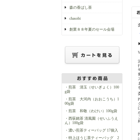
森の香ばし茶
chasobi
創業８８年夏のセール会場
・煎茶 清玉（せいぎょく）100
g袋
・煎茶 大河内（おおこうち）1
00g袋
・煎茶 和敬（わけい）100g袋
・西荻銘茶 清風園（せいふうえ
ん）100g袋
・濃い煎茶ティーバッグ 17個入
・特上ほうじ茶ティーバッグ 2