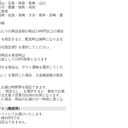
岡山・広島・鳥取・島根・山口
香川・愛媛・徳島・高知
北海道
 福岡・佐賀・長崎・大分・熊本・宮崎・鹿
沖縄
たりの商品金額が税込5,000円以上の場合
を指定すると、配送料は無料になりませ
社指定便】を選択してください。
凍商品を発送時は
金として220円加算となります
用する場合は、ヤマト運輸を選択してくだ
払い）を選択した場合、入金確認後の発送
とお届け時間帯を指定できます。
 「指定なし」 を選択すると、最短でお届
常注文後３営業日以内の出荷となります。
した場合、商品のお届けが一時的に遅くな
す。
イト（郵便局）
ライトにてお届けいたします。
律430円です。
指定はできません。