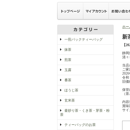
ホー
新
一煎パックティーバッグ
【2
抹茶
静岡
清々
煎茶
当店
ご家
玉露
20
令和
番茶
旧価
保管
ほうじ茶
（茶
玄米茶
内容量
賞味
サイ
釜炒り茶・くき茶・芽茶・粉
茶
ティーバッグのお茶