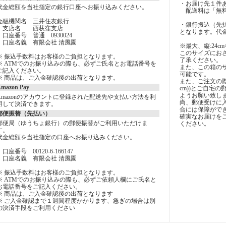
・お届け先１件あ
代金総額を当社指定の銀行口座へお振り込みください。
配送料は「無料
金融機関名 三井住友銀行
・銀行振込（先
支店名 西荻窪支店
となります。代
口座番号 普通 0930024
口座名義 有限会社 清風園
※最大、縦:24cm×
このサイズにお
※ 振込手数料はお客様のご負担となります。
了承ください。
※ ATMでのお振り込みの際も、必ずご氏名とお電話番号を
また、この箱の
ご記入ください。
可能です。
※ 商品は、ご入金確認後の出荷となります。
また、ご注文の際には
mazon Pay
cm))とご自宅
ようお願い致し
Amazonのアカウントに登録された配送先や支払い方法を利
尚、郵便受けに
用して決済できます。
合には保障がで
郵便振替（先払い）
確実なお届けを
郵便局（ゆうちょ銀行）の郵便振替がご利用いただけま
ください。
す。
代金総額を当社指定の口座へお振り込みください。
口座番号 00120-6-166147
口座名義 有限会社 清風園
※ 振込手数料はお客様のご負担となります。
※ ATMでのお振り込みの際も、必ずご依頼人欄にご氏名と
お電話番号をご記入ください。
※ 商品は、ご入金確認後の出荷となります
※ ご入金確認まで１週間程度かかります、急ぎの場合は別
の決済手段をご利用ください