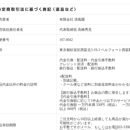
売業者
有限会社 清風園
営統括責任者名
代表取締役 高橋秀見
便番号
167-0042
所
東京都杉並区西荻北3-19-3 ベルフォート西荻駅
代金引換：配送料・代金引換手数料
クレジット決済：配送料
銀行振込：配送料・銀行振込手数料
○配送料
・別途記載。
品代金以外の料金の説明
・クール便など送料に別途追加料金がかかる
【銀行振込手数料】お振込の際に発生します
【代金引換手数料】
代金引換額に応じて1件あたり以下のサービ
代金引換額 一万円未満 330円（税込） 一
以上 660円（税込）
ご注文時から10日以上経過しても商品が届
可能性がございます。
込有効期限
お手数ですがメール、もしくはお電話03-3390-1