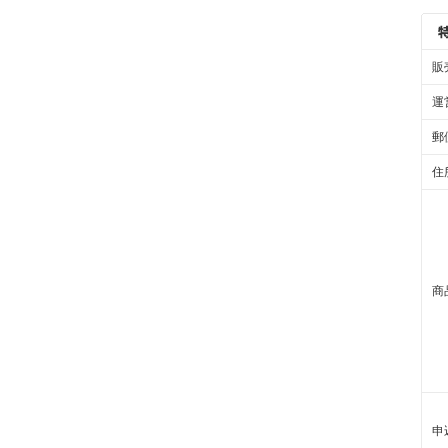
販
運
郵
住
商
申