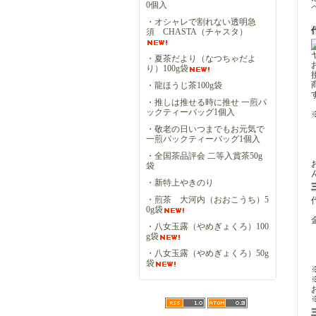
0個入
・オシャレで割れない透明急
須 CHASTA（チャスタ）
・夏茶だより（なつちゃだよ
り）100g袋
・龍ほうじ茶100g袋
・推しは推せる時に推せ 一煎パ
ックティーバッグ1個入
・敬老の日いつまでもお元気で
一煎パックティーバッグ1個入
・全国茶品評会 二等入賞茶50g
袋
・新特上やきのり
・煎茶 大河内（おおこうち）5
0g袋
・八女玉露（やめぎょくろ）100
g袋
・八女玉露（やめぎょくろ）50g
袋