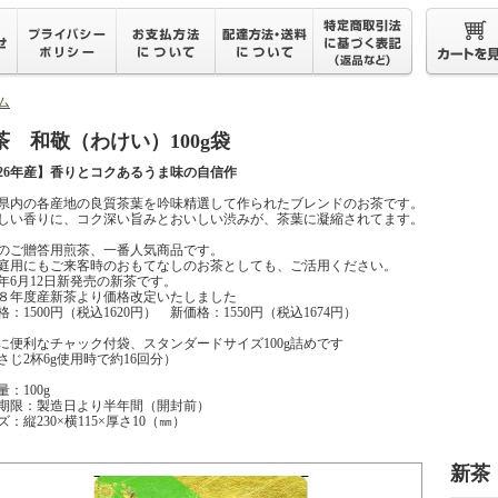
ム
茶 和敬（わけい）100g袋
026年産】香りとコクあるうま味の自信作
県内の各産地の良質茶葉を吟味精選して作られたブレンドのお茶です。
しい香りに、コク深い旨みとおいしい渋みが、茶葉に凝縮されてます。
のご贈答用煎茶、一番人気商品です。
庭用にもご来客時のおもてなしのお茶としても、ご活用ください。
26年6月12日新発売の新茶です。
８年度産新茶より価格改定いたしました
格：1500円（税込1620円） 新価格：1550円（税込1674円）
に便利なチャック付袋、スタンダードサイズ100g詰めです
さじ2杯6g使用時で約16回分）
：100g
期限：製造日より半年間（開封前）
ズ：縦230×横115×厚さ10（㎜）
新茶