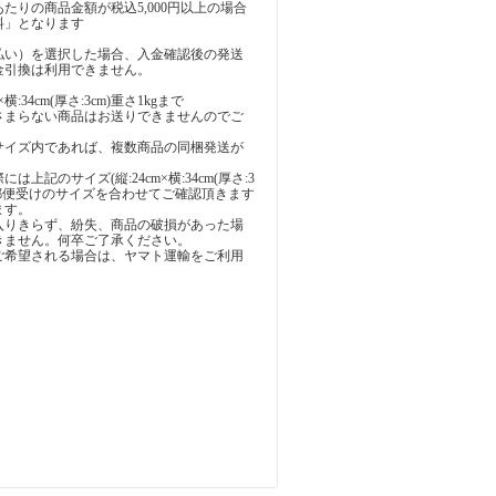
たりの商品金額が税込5,000円以上の場合
」となります
払い）を選択した場合、入金確認後の発送
金引換は利用できません。
横:34cm(厚さ:3cm)重さ1kgまで
さまらない商品はお送りできませんのでご
サイズ内であれば、複数商品の同梱発送が
上記のサイズ(縦:24cm×横:34cm(厚さ:3
の郵便受けのサイズを合わせてご確認頂きます
ます。
入りきらず、紛失、商品の破損があった場
きません。何卒ご了承ください。
ご希望される場合は、ヤマト運輸をご利用