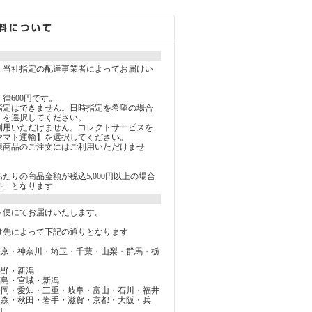
、当社指定の配達事業者によってお届けい
律600円です。
指定はできません。日時指定を希望の場合
】を選択してください。
利用いただけません。コレクトサービスを
ヤマト運輸】を選択してください。
凍商品のご注文にはご利用いただけませ
たりの商品金額が税込5,000円以上の場合
」となります
ト便にてお届けいたします。
け先によって下記の通りとなります
東京・神奈川・埼玉・千葉・山梨・群馬・栃
長野・新潟
福島・宮城・新潟
静岡・愛知・三重・岐阜・富山・石川・福井
青森・秋田・岩手・滋賀・京都・大阪・兵
山