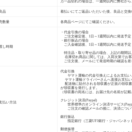
万一品切れの場合は、一週間以内に弊社から
良品
着払いにてご返品いただいた後、良品と交換
売数量
各商品ページにてご確認ください。
・代金引換の場合
ご注文確定後、1日～1週間以内に発送予定
・銀行振込の場合
ご入金確認後、1日～1週間以内に発送予定
渡し時期
特注品・取り寄せ品の場合、上記の期間以
在庫切れ商品に関しては、入荷次第でお客
ご注文後、メールにて発送時期の確認を差
代金引換
ヤマト運輸の代金引換えによるお支払い
ヤマト運輸ドライバーさんへ直接お支払い
配送物に貼付される領収書が正規の領収書
が領収書を発行します。
（領収書の宛名には、お届け先の名前が記載
クレジット決済(Paypal)
支払い方法
世界標準のオンライン決済サービス(Payp
ご注文の確認メールの後に、決済について
銀行振込
指定銀行（三菱UFJ銀行・ジャパンネッ
郵便振替