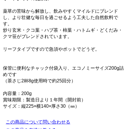
薬草の苦味から解放し、飲みやすくマイルドにブレンド
し、より壮健な毎日を過ごせるよう工夫した自然飲料で
す。
炒り玄米・クコ葉・ハブ茶・柿葉・ハトムギ・どくだみ・
クマ笹がブレンドされています。
リーフタイプですので急須やポットでどうぞ。
保管に便利なチャック付袋入り、エコノミーサイズ200g詰
めです
（茶さじ2杯8g使用時で約25回分）
内容量：200g
賞味期限：製造日より１年間（開封前）
サイズ：縦225×横140×厚さ30（㎜）
この商品について問い合わせる