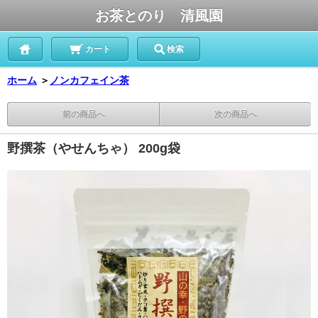
お茶とのり 清風園
カート
検索
ホーム
＞
ノンカフェイン茶
前の商品へ
次の商品へ
野撰茶（やせんちゃ） 200g袋