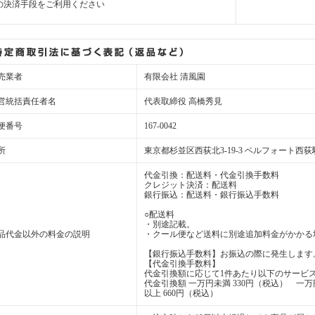
の決済手段をご利用ください
売業者
有限会社 清風園
営統括責任者名
代表取締役 高橋秀見
便番号
167-0042
所
東京都杉並区西荻北3-19-3 ベルフォート西荻駅
代金引換：配送料・代金引換手数料
クレジット決済：配送料
銀行振込：配送料・銀行振込手数料
○配送料
・別途記載。
品代金以外の料金の説明
・クール便など送料に別途追加料金がかかる
【銀行振込手数料】お振込の際に発生します
【代金引換手数料】
代金引換額に応じて1件あたり以下のサービ
代金引換額 一万円未満 330円（税込） 一
以上 660円（税込）