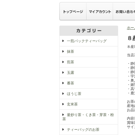
ホー
８
一煎パックティーバッグ
８産
抹茶
当店
煎茶
・静
・静
・静
玉露
・宇
・奥
番茶
・嬉
・高
・鹿
ほうじ茶
お茶
玄米茶
産地
お品
釜炒り茶・くき茶・芽茶・粉
内容量
茶
賞味
サイ
ティーバッグのお茶