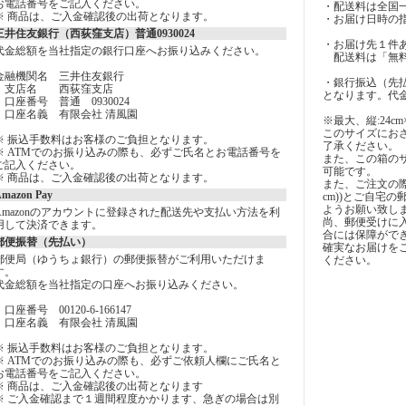
お電話番号をご記入ください。
・配送料は全国一
※ 商品は、ご入金確認後の出荷となります。
・お届け日時の
三井住友銀行（西荻窪支店）普通0930024
・お届け先１件あ
代金総額を当社指定の銀行口座へお振り込みください。
配送料は「無料
金融機関名 三井住友銀行
・銀行振込（先
支店名 西荻窪支店
となります。代
口座番号 普通 0930024
口座名義 有限会社 清風園
※最大、縦:24cm×
このサイズにお
※ 振込手数料はお客様のご負担となります。
了承ください。
※ ATMでのお振り込みの際も、必ずご氏名とお電話番号を
また、この箱の
ご記入ください。
可能です。
※ 商品は、ご入金確認後の出荷となります。
また、ご注文の際には
mazon Pay
cm))とご自宅
ようお願い致し
Amazonのアカウントに登録された配送先や支払い方法を利
尚、郵便受けに
用して決済できます。
合には保障がで
郵便振替（先払い）
確実なお届けを
郵便局（ゆうちょ銀行）の郵便振替がご利用いただけま
ください。
す。
代金総額を当社指定の口座へお振り込みください。
口座番号 00120-6-166147
口座名義 有限会社 清風園
※ 振込手数料はお客様のご負担となります。
※ ATMでのお振り込みの際も、必ずご依頼人欄にご氏名と
お電話番号をご記入ください。
※ 商品は、ご入金確認後の出荷となります
※ ご入金確認まで１週間程度かかります、急ぎの場合は別