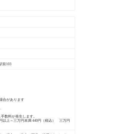
前103
場合があります
。
ス手数料が発生します。
万円以上～三万円未満 440円（税込） 三万円