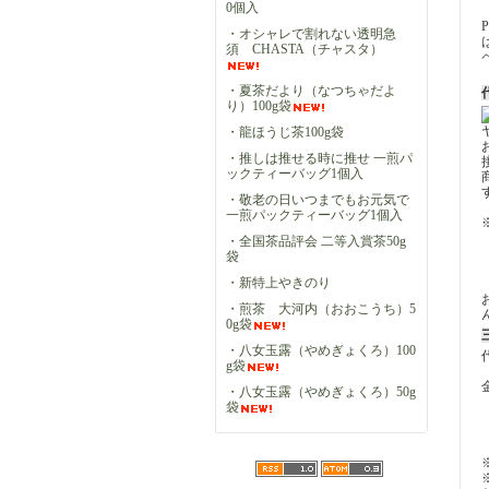
0個入
・オシャレで割れない透明急
須 CHASTA（チャスタ）
・夏茶だより（なつちゃだよ
り）100g袋
・龍ほうじ茶100g袋
・推しは推せる時に推せ 一煎パ
ックティーバッグ1個入
・敬老の日いつまでもお元気で
一煎パックティーバッグ1個入
・全国茶品評会 二等入賞茶50g
袋
・新特上やきのり
・煎茶 大河内（おおこうち）5
0g袋
・八女玉露（やめぎょくろ）100
g袋
・八女玉露（やめぎょくろ）50g
袋