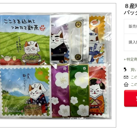
８産
バッ
販売
購入
» 特定
買
こ
こ