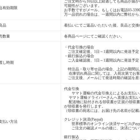
ご注文時から10日以上経過しても商品が届
可能性がございます。
込有効期限
お手数ですがメール、もしくはお電話03-3390-1
万一品切れの場合は、一週間以内に弊社から
良品
着払いにてご返品いただいた後、良品と交換
売数量
各商品ページにてご確認ください。
・代金引換の場合
ご注文確定後、1日～1週間以内に発送予定
・銀行振込の場合
ご入金確認後、1日～1週間以内に発送予定
渡し時期
特注品・取り寄せ品の場合、上記の期間以
在庫切れ商品に関しては、入荷次第でお客
ご注文後、メールにて発送時期の確認を差
代金引換
ヤマト運輸の代金引換えによるお支払い
ヤマト運輸ドライバーさんへ直接お支払い
配送物に貼付される領収書が正規の領収書
が領収書を発行します。
（領収書の宛名には、お届け先の名前が記載
クレジット決済(Paypal)
支払い方法
世界標準のオンライン決済サービス(Payp
ご注文の確認メールの後に、決済について
銀行振込