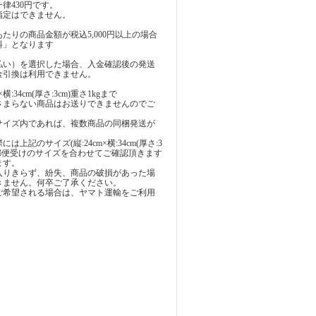
律430円です。
指定はできません。
たりの商品金額が税込5,000円以上の場合
」となります
払い）を選択した場合、入金確認後の発送
金引換は利用できません。
横:34cm(厚さ:3cm)重さ1kgまで
さまらない商品はお送りできませんのでご
サイズ内であれば、複数商品の同梱発送が
上記のサイズ(縦:24cm×横:34cm(厚さ:3
の郵便受けのサイズを合わせてご確認頂きます
ます。
入りきらず、紛失、商品の破損があった場
きません。何卒ご了承ください。
ご希望される場合は、ヤマト運輸をご利用