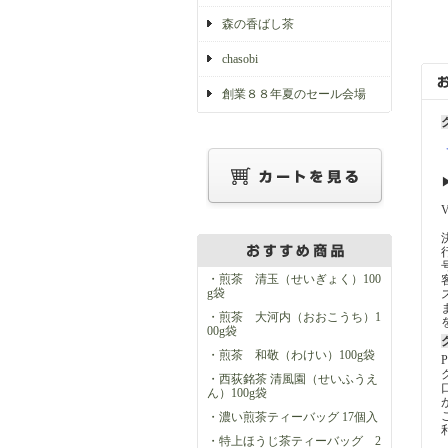
森の香ばし茶
chasobi
創業８８年夏のセール会場
・煎茶 清玉（せいぎょく）100
g袋
・煎茶 大河内（おおこうち）1
00g袋
・煎茶 和敬（わけい）100g袋
・西荻銘茶 清風園（せいふうえ
ん）100g袋
・濃い煎茶ティーバッグ 17個入
・特上ほうじ茶ティーバッグ 2