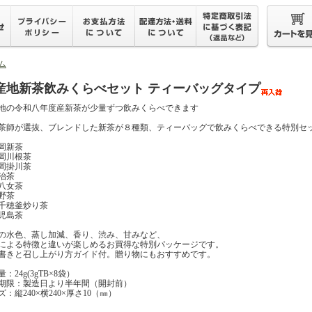
ム
産地新茶飲みくらべセット ティーバッグタイプ
地の令和八年度産新茶が少量ずつ飲みくらべできます
茶師が選抜、ブレンドした新茶が８種類、ティーバッグで飲みくらべできる特別セ
岡新茶
岡川根茶
岡掛川茶
治茶
八女茶
野茶
千穂釜炒り茶
児島茶
の水色、蒸し加減、香り、渋み、甘みなど、
による特徴と違いが楽しめるお買得な特別パッケージです。
書きと召し上がり方ガイド付。贈り物にもおすすめです。
：24g(3gTB×8袋）
期限：製造日より半年間（開封前）
ズ：縦240×横240×厚さ10（㎜）