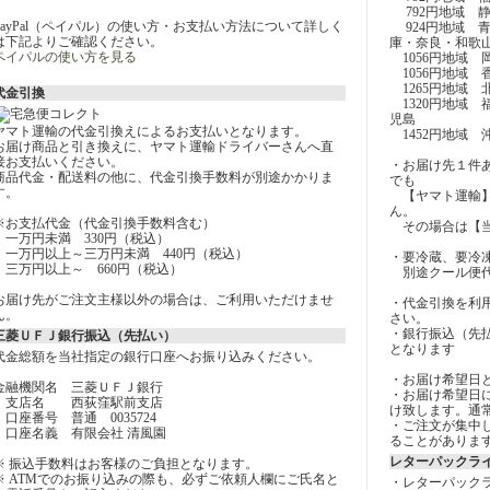
792円地域 
PayPal（ペイパル）の使い方・お支払い方法について詳しく
924円地域 
は下記よりご確認ください。
庫・奈良・和歌
ペイパルの使い方を見る
1056円地域 
1056円地域 
1265円地域 
代金引換
1320円地域
児島
ヤマト運輸の代金引換えによるお支払いとなります。
1452円地域 
お届け商品と引き換えに、ヤマト運輸ドライバーさんへ直
接お支払いください。
・お届け先１件あ
商品代金・配送料の他に、代金引換手数料が別途かかりま
でも
す。
【ヤマト運輸】
ん。
※お支払代金（代金引換手数料含む）
その場合は【当
一万円未満 330円（税込）
一万円以上～三万円未満 440円（税込）
・要冷蔵、要冷
三万円以上～ 660円（税込）
別途クール便代
お届け先がご注文主様以外の場合は、ご利用いただけませ
・代金引換を利
ん。
さい。
・銀行振込（先
三菱ＵＦＪ銀行振込（先払い）
となります
代金総額を当社指定の銀行口座へお振り込みください。
・お届け希望日
金融機関名 三菱ＵＦＪ銀行
・お届け希望日に
支店名 西荻窪駅前支店
け致します。通
口座番号 普通 0035724
・ご注文が集中
口座名義 有限会社 清風園
ることがありま
レターパックラ
※ 振込手数料はお客様のご負担となります。
※ ATMでのお振り込みの際も、必ずご依頼人欄にご氏名と
・レターパック