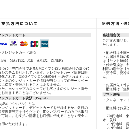
クレジットカード
当社指定便
ご注文の商品を
たします。
▶クレジットカード決済
・配送料は全国一
・お届け日時の
VISA、MASTER、JCB、AMEX、DINERS
は【ヤマト運輸
・代金引換はご
決済代行専門会社であるGMOイプシロン株式会社の決済代
利用の場合は【
行システムを利用しています。クレジットカード情報は暗
・要冷蔵、要冷
号化されて、GMOイプシロン株式会社へ送信されます。お
ん。
客さまのクレジットカード情報が当ショップのデータベー
スに保存・管理されることはありません。
・お届け先１件あ
また、当ショップのスタッフがお客さまのクレジット番号
配送料は「無料
をお聞きすることはございません。
ヤマト運輸
クレジットカード決済（Paypal）
・クロネコヤマ
PayPal（ペイパル）とは
クレジットカード、デビットカードを登録するか、銀行の
・配送料はお届
口座振替設定を行うだけで、IDとパスワードのみでの取引
が可能に。お支払い情報をお店側に伝えることなく安全に
770円地域 
ご
木・茨城
利用いただけます。
792円地域 
792円地域 