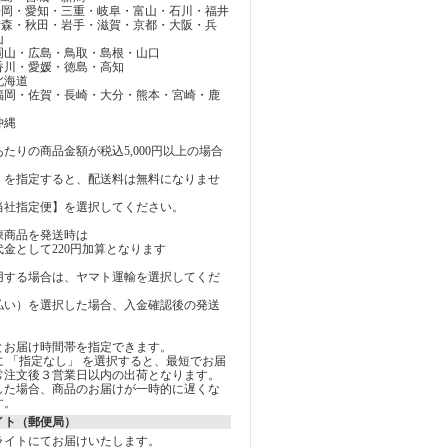
静岡・愛知・三重・岐阜・富山・石川・福井
青森・秋田・岩手・滋賀・京都・大阪・兵
山
岡山・広島・鳥取・島根・山口
香川・愛媛・徳島・高知
北海道
 福岡・佐賀・長崎・大分・熊本・宮崎・鹿
沖縄
たりの商品金額が税込5,000円以上の場合
を指定すると、配送料は無料になりませ
社指定便】を選択してください。
凍商品を発送時は
金として220円加算となります
用する場合は、ヤマト運輸を選択してくだ
払い）を選択した場合、入金確認後の発送
とお届け時間帯を指定できます。
 「指定なし」 を選択すると、最短でお届
常注文後３営業日以内の出荷となります。
した場合、商品のお届けが一時的に遅くな
す。
イト（郵便局）
ライトにてお届けいたします。