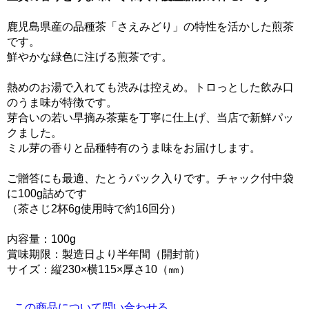
鹿児島県産の品種茶「さえみどり」の特性を活かした煎茶
です。
鮮やかな緑色に注げる煎茶です。
熱めのお湯で入れても渋みは控えめ。トロっとした飲み口
のうま味が特徴です。
芽合いの若い早摘み茶葉を丁寧に仕上げ、当店で新鮮パッ
クました。
ミル芽の香りと品種特有のうま味をお届けします。
ご贈答にも最適、たとうパック入りです。チャック付中袋
に100g詰めです
（茶さじ2杯6g使用時で約16回分）
内容量：100g
賞味期限：製造日より半年間（開封前）
サイズ：縦230×横115×厚さ10（㎜）
この商品について問い合わせる