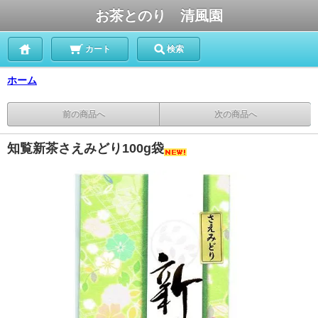
お茶とのり 清風園
カート
検索
ホーム
前の商品へ
次の商品へ
知覧新茶さえみどり100g袋