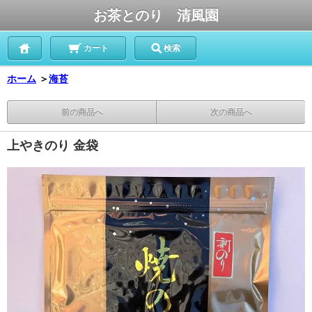
お茶とのり 清風園
カート
検索
ホーム
＞
海苔
前の商品へ
次の商品へ
上やきのり 金袋